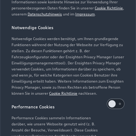
Informationen sowie konkrete Hinweise zur Verwendung Ihrer
Inspektion gewährt.
personenbezogenen Daten finden Sie in unserer
Cookie Richtlinie
,
unserem
Datenschutzhinweis
und im
Impressum
.
5
Dieses Angebot ergänzt die in den Fahrzeugen enthaltene Audi
Anschlussgarantie der AUDI AG, Ingolstadt, um die
Notwendige Cookies
Dienstleistung Inspektion und Verschleiß der Audi Leasing,
Zweigniederlassung der Volkswagen Leasing GmbH,
Notwendige Cookies werden benötigt, um Ihnen grundlegende
Braunschweig. Nur für Audi Werksdienstwagen und Audi
Funktionen während der Nutzung der Webseite zur Verfügung zu
stellen. Zu diesen Funktionen gehört z. B. der
Mietfahrzeuge mit einer Audi Anschlussgarantie bis zu einem
Fahrzeugkonfigurator oder der Ensighten Privacy Manager (unser
Fahrzeugalter von 24 Monaten und 30.000 km
Einwilligungsmanagementtool). Der Ensighten Privacy Manager
Gesamtfahrleistung (Stichtag: Datum der Ummeldung auf den
verwendet Cookies, um Informationen darüber zu speichern, ob
neuen Gebrauchtwagenkunden). Für private und gewerbliche
und wenn ja, für welche Kategorien von Cookies Benutzer ihre
Einzelabnehmer sowie ausge wählte Sonderabnehmer.
Einwilligung erteilt haben. Weitere Informationen zum Ensighten
Privacy Manager, sowie zu Ihren Rechten als betroffene Person
6
Junge Gebrauchtwagen sind ehemalige Audi Mietfahrzeuge
können Sie in unserer
Cookie Richtlinie
nachlesen.
(AMF) oder Audi Werksdienstwagen (WDW) der AUDI AG mit
Performance Cookies
einem Fahrzeugalter von max. 24 Monaten nach
Erstzulassung, die über das Audi Handelsnetz vertrieben
Performance Cookies sammeln Informationen
werden. Ausgenommen hiervon sind händlereigene
darüber, wie unsere Webseite genutzt wird (z. B.
Mietfahrzeuge der Marke Audi, die in der Erstverwendung über
Anzahl der Besuche, Verweildauer). Diese Cookies