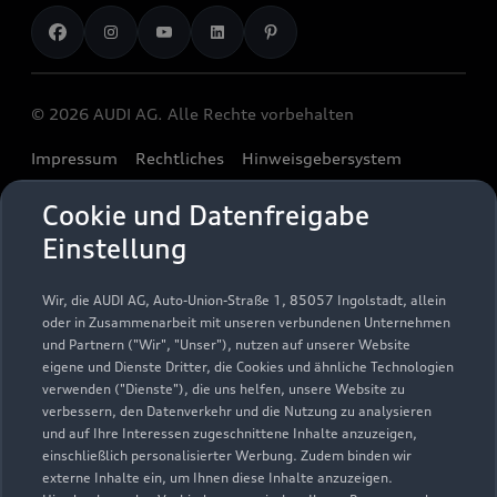
Unternehmen
Audi digital services
Audi Code
Geschäftskunden
Karriere
myAudi
Häufige Fragen (FAQ)
Investor Relations
© 2026 AUDI AG. Alle Rechte vorbehalten
Audi Online Beratung
Presse & Media Center
Impressum
Rechtliches
Hinweisgebersystem
Online-Terminvereinbarung
Datenschutz
Datenschutzinformation
Cookie-Einstellungen
Servicekontakt
Cookie und Datenfreigabe
Cookie-Richtlinie
Barrierefreiheit
Audi erleben
Einstellung
Digital Services Act
EU Data Act
Bordbuch & Bedienungsanleitungen
Newsletter
Verträge kündigen
Wir, die AUDI AG, Auto-Union-Straße 1, 85057 Ingolstadt, allein
oder in Zusammenarbeit mit unseren verbundenen Unternehmen
1
Ein Service der AUTOHAUSEN® AG, In der Spöck 4, 77656
und Partnern ("Wir", "Unser"), nutzen auf unserer Website
Offenburg in Kooperation mit unseren Audi Partnern.
eigene und Dienste Dritter, die Cookies und ähnliche Technologien
verwenden ("Dienste"), die uns helfen, unsere Website zu
2
Der gezeigte Ankaufswert spiegelt den aktuellen Ankaufswert
verbessern, den Datenverkehr und die Nutzung zu analysieren
und auf Ihre Interessen zugeschnittene Inhalte anzuzeigen,
Ihres Gebrauchten für den Ankauf oder die Inzahlungnahme
einschließlich personalisierter Werbung. Zudem binden wir
durch den Händler wider. Wir nutzen dafür sowohl DAT
externe Inhalte ein, um Ihnen diese Inhalte anzuzeigen.
Marktdaten als auch aktuelle Marktpreise. Der gezeigte Wert