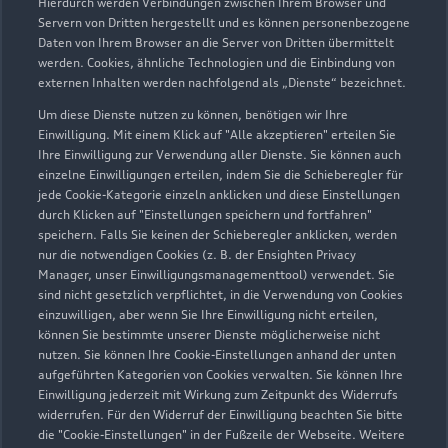
Hierdurch werden Verbindungen zwischen Ihrem Browser und
dient zur Orientierung - Wert beeinflussende
Servern von Dritten hergestellt und es können personenbezogene
Regionalfaktoren, Sonderausstattungen und der individuelle
Daten von Ihrem Browser an die Server von Dritten übermittelt
werden. Cookies, ähnliche Technologien und die Einbindung von
Zustand Ihres Fahrzeugs können hier nicht vollends
externen Inhalten werden nachfolgend als „Dienste“ bezeichnet.
berücksichtigt werden. Aus diesen Gründen kann die
endgültige Bewertung erst nach einer Prüfung des Fahrzeugs
Um diese Dienste nutzen zu können, benötigen wir Ihre
Einwilligung. Mit einem Klick auf "Alle akzeptieren" erteilen Sie
durch den Audi Partner bzw. einen Kfz-Sachverständigen
Ihre Einwilligung zur Verwendung aller Dienste. Sie können auch
erfolgen.
einzelne Einwilligungen erteilen, indem Sie die Schieberegler für
jede Cookie-Kategorie einzeln anklicken und diese Einstellungen
3
Ein Angebot der Audi Leasing, Zweigniederlassung der
durch Klicken auf "Einstellungen speichern und fortfahren"
Volkswagen Leasing GmbH, Gifhorner Str. 57, 38112
speichern. Falls Sie keinen der Schieberegler anklicken, werden
Braunschweig, für Privatkunden und gewerbliche
nur die notwendigen Cookies (z. B. der Ensighten Privacy
Einzelabnehmer.
Manager, unser Einwilligungsmanagementtool) verwendet. Sie
sind nicht gesetzlich verpflichtet, in die Verwendung von Cookies
4
Diese Leistung umfasst den Anspruch auf eine begrenzte
einzuwilligen, aber wenn Sie Ihre Einwilligung nicht erteilen,
können Sie bestimmte unserer Dienste möglicherweise nicht
Übernahme der Kosten bis zu 35 Euro für Ersatzmobilität (z.B.
nutzen. Sie können Ihre Cookie-Einstellungen anhand der unten
Mietwagen). Der Partner entscheidet über die Art der
aufgeführten Kategorien von Cookies verwalten. Sie können Ihre
Ersatzmobilität. Die Ersatzmobilität gilt nur in
Einwilligung jederzeit mit Wirkung zum Zeitpunkt des Widerrufs
Zusammenhang mit Leistungen, die durch die Dienstleistung
widerrufen. Für den Widerruf der Einwilligung beachten Sie bitte
abgedeckt werden. Sie wird für einen Tag je Wartung oder
die "Cookie-Einstellungen" in der Fußzeile der Webseite. Weitere