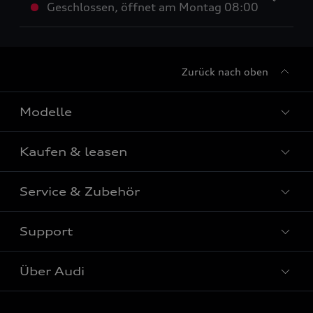
Geschlossen
,
öffnet am
Montag 08:00
Zurück nach oben
Modelle
Kaufen & leasen
Alle Modelle
Modelle vergleichen
Service & Zubehör
Neuwagensuche
Elektromodelle
Gebrauchtwagensuche
Support
Saisonale Angebote
Plug-in-Hybride
Gebrauchtwagen
Audi Services
Über Audi
Kundenservice
Finanzierung
Garantie
Händlersuche
Aktionen & Angebote